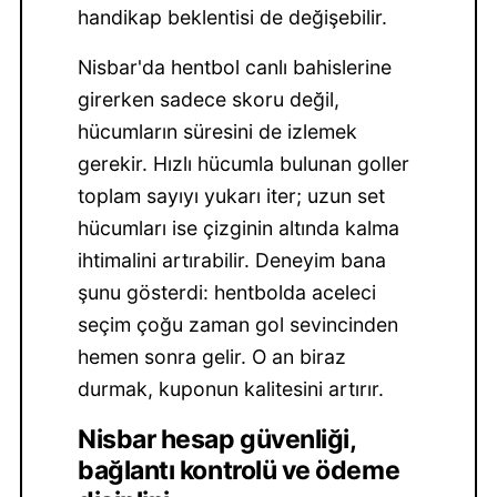
handikap beklentisi de değişebilir.
Nisbar'da hentbol canlı bahislerine
girerken sadece skoru değil,
hücumların süresini de izlemek
gerekir. Hızlı hücumla bulunan goller
toplam sayıyı yukarı iter; uzun set
hücumları ise çizginin altında kalma
ihtimalini artırabilir. Deneyim bana
şunu gösterdi: hentbolda aceleci
seçim çoğu zaman gol sevincinden
hemen sonra gelir. O an biraz
durmak, kuponun kalitesini artırır.
Nisbar hesap güvenliği,
bağlantı kontrolü ve ödeme