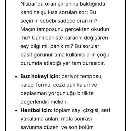
Nisbar'da oran ekranına baktığında
kendine şu kısa soruları sor: Bu
seçimin sebebi sadece oran mı?
Maçın temposunu gerçekten okudun
mu? Canlı bahiste kararını değiştiren
şey bilgi mi, panik mi? Bu sorular
basit görünür ama kullanıcıların çoğu
durumda atladığı yer tam burasıdır.
Buz hokeyi için:
periyot temposu,
kaleci formu, ceza dakikaları ve
deplasman yorgunluğu birlikte
değerlendirilmelidir.
Hentbol için:
toplam sayı çizgisi, seri
yakalama anları, mola sonrası
savunma düzeni ve son bölüm