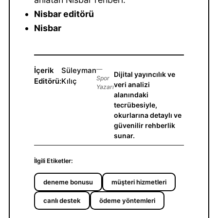
Nisbar editörü
Nisbar
İçerik
Süleyman
—
Dijital yayıncılık ve
Spor
Editörü:
Kılıç
veri analizi
Yazarı
alanındaki
tecrübesiyle,
okurlarına detaylı ve
güvenilir rehberlik
sunar.
İlgili Etiketler:
deneme bonusu
müşteri hizmetleri
canlı destek
ödeme yöntemleri