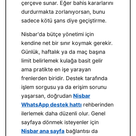
çerçeve sunar. Eğer bahis kararlarını
durdurmakta zorlanıyorsan, bunu
sadece kötü şans diye geçiştirme.
Nisbar'da bütçe yönetimi için
kendine net bir sınır koymak gerekir.
Günlük, haftalık ya da maç başına
limit belirlemek kulağa basit gelir
ama pratikte en işe yarayan
frenlerden biridir. Destek tarafında
işlem sorgusu ya da erişim sorunu
yaşarsan, doğrudan
Nisbar
WhatsApp destek hattı
rehberinden
ilerlemek daha düzenli olur. Genel
sayfaya dönmek isteyenler için
Nisbar ana sayfa
bağlantısı da