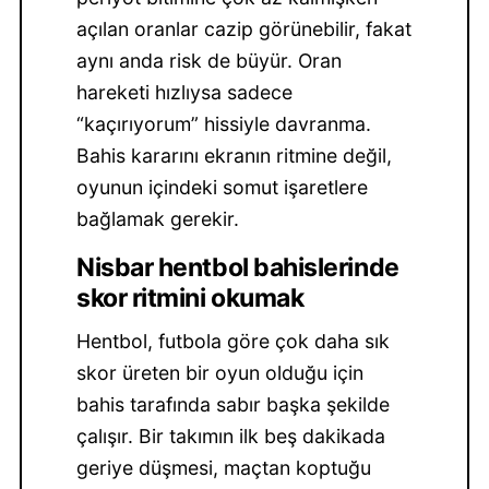
açılan oranlar cazip görünebilir, fakat
aynı anda risk de büyür. Oran
hareketi hızlıysa sadece
“kaçırıyorum” hissiyle davranma.
Bahis kararını ekranın ritmine değil,
oyunun içindeki somut işaretlere
bağlamak gerekir.
Nisbar hentbol bahislerinde
skor ritmini okumak
Hentbol, futbola göre çok daha sık
skor üreten bir oyun olduğu için
bahis tarafında sabır başka şekilde
çalışır. Bir takımın ilk beş dakikada
geriye düşmesi, maçtan koptuğu