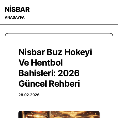
NISBAR
ANASAYFA
Nisbar Buz Hokeyi
Ve Hentbol
Bahisleri: 2026
Güncel Rehberi
28.02.2026