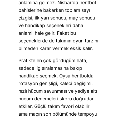
anlamına gelmez. Nisbar'da hentbol
bahislerine bakarken toplam sayı
çizgisi, ilk yarı sonucu, maç sonucu
ve handikap seçenekleri daha
anlamlı hale gelir. Fakat bu
seçeneklerde de takımın oyun tarzını
bilmeden karar vermek eksik kalır.
Pratikte en çok gördüğüm hata,
sadece lig sıralamasına bakıp
handikap seçmek. Oysa hentbolda
rotasyon genişliği, kaleci değişimi,
hızlı hücum savunması ve yediye altı
hücum denemeleri skoru doğrudan
etkiler. Güçlü takım favori olabilir
ama maçın son bölümünde tempoyu