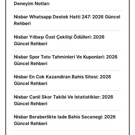
Deneyim Notları
Nisbar Whatsapp Destek Hatti 247: 2026 Güncel
Rehberi
Nisbar Yılbaşı Özel Çekilişi Ödülleri: 2026
Güncel Rehberi
Nisbar Spor Toto Tahminleri Ve Kuponlari: 2026
Güncel Rehberi
Nisbar En Cok Kazandiran Bahis Sitesi: 2026
Güncel Rehberi
Nisbar Canli Skor Takibi Ve Istatistikler: 2026
Güncel Rehberi
Nisbar Beraberlikte Iade Bahis Secenegi: 2026
Güncel Rehberi