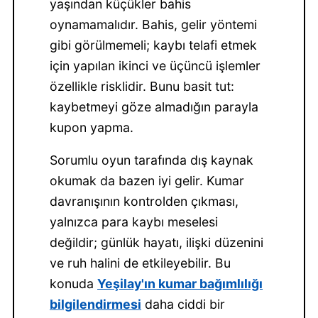
yaşından küçükler bahis
oynamamalıdır. Bahis, gelir yöntemi
gibi görülmemeli; kaybı telafi etmek
için yapılan ikinci ve üçüncü işlemler
özellikle risklidir. Bunu basit tut:
kaybetmeyi göze almadığın parayla
kupon yapma.
Sorumlu oyun tarafında dış kaynak
okumak da bazen iyi gelir. Kumar
davranışının kontrolden çıkması,
yalnızca para kaybı meselesi
değildir; günlük hayatı, ilişki düzenini
ve ruh halini de etkileyebilir. Bu
konuda
Yeşilay'ın kumar bağımlılığı
bilgilendirmesi
daha ciddi bir