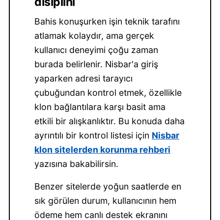
disiplini
Bahis konuşurken işin teknik tarafını
atlamak kolaydır, ama gerçek
kullanıcı deneyimi çoğu zaman
burada belirlenir. Nisbar'a giriş
yaparken adresi tarayıcı
çubuğundan kontrol etmek, özellikle
klon bağlantılara karşı basit ama
etkili bir alışkanlıktır. Bu konuda daha
ayrıntılı bir kontrol listesi için
Nisbar
klon sitelerden korunma rehberi
yazısına bakabilirsin.
Benzer sitelerde yoğun saatlerde en
sık görülen durum, kullanıcının hem
ödeme hem canlı destek ekranını