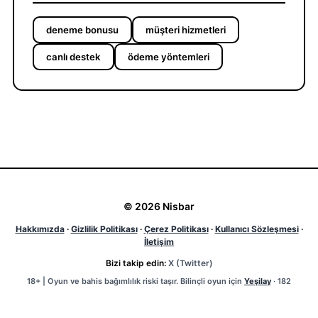
deneme bonusu
müşteri hizmetleri
canlı destek
ödeme yöntemleri
© 2026 Nisbar
Hakkımızda
·
Gizlilik Politikası
·
Çerez Politikası
·
Kullanıcı Sözleşmesi
·
İletişim
Bizi takip edin:
X (Twitter)
18+ | Oyun ve bahis bağımlılık riski taşır. Bilinçli oyun için
Yeşilay
· 182