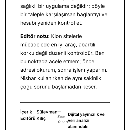
sağlıklı bir uygulama değildir; böyle
bir taleple karşılaşırsan bağlantıyı ve
hesabı yeniden kontrol et.
Editör notu:
Klon sitelerle
mücadelede en iyi araç, abartılı
korku değil düzenli kontroldür. Ben
bu noktada acele etmem; önce
adresi okurum, sonra işlem yaparım.
Nisbar kullanırken de aynı sakinlik
çoğu sorunu başlamadan keser.
İçerik
Süleyman
—
Dijital yayıncılık ve
Spor
Editörü:
Kılıç
veri analizi
Yazarı
alanındaki