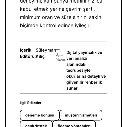
deneyimi, kampanya metnini hızlıca
kabul etmek yerine çevrim şartı,
minimum oran ve süre sınırını sakin
biçimde kontrol edince iyileşir.
İçerik
Süleyman
—
Dijital yayıncılık ve
Spor
Editörü:
Kılıç
veri analizi
Yazarı
alanındaki
tecrübesiyle,
okurlarına detaylı ve
güvenilir rehberlik
sunar.
İlgili Etiketler:
deneme bonusu
müşteri hizmetleri
canlı destek
ödeme yöntemleri