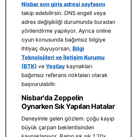
Nisbar son giriş adresi sayfasını
takip edebilirsin. DNS engeli veya
adres değişikliği durumunda buradan
yönlendirme yapılıyor. Ayrıca online
oyun konusunda bağımsız bilgiye
ihtiyaç duyuyorsan,
Bilgi
Teknolojileri ve İletişim Kurumu
(BTK)
ve
Yeşilay
kaynakları
bağımsız referans noktaları olarak
başvurulabilir.
Nisbar'da Zeppelin
Oynarken Sık Yapılan Hatalar
Deneyimle gelen gözlem: çoğu kayıp
büyük çarpan beklentisinden
kaynaklanıyor. Balon sık sık 1.20x