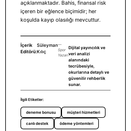
açıklanmaktadır. Bahis, finansal risk
içeren bir eğlence biçimidir; her
koşulda kayıp olasılığı mevcuttur.
İçerik
Süleyman
—
Dijital yayıncılık ve
Spor
Editörü:
Kılıç
veri analizi
Yazarı
alanındaki
tecrübesiyle,
okurlarına detaylı ve
güvenilir rehberlik
sunar.
İlgili Etiketler:
deneme bonusu
müşteri hizmetleri
canlı destek
ödeme yöntemleri