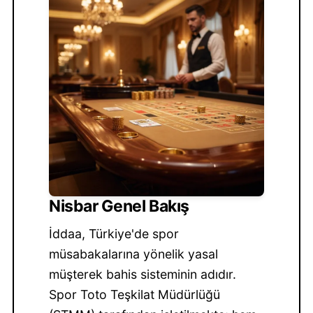
Nisbar Genel Bakış
İddaa, Türkiye'de spor
müsabakalarına yönelik yasal
müşterek bahis sisteminin adıdır.
Spor Toto Teşkilat Müdürlüğü