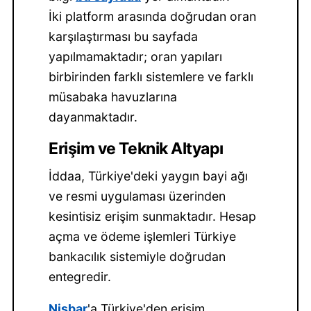
İki platform arasında doğrudan oran
karşılaştırması bu sayfada
yapılmamaktadır; oran yapıları
birbirinden farklı sistemlere ve farklı
müsabaka havuzlarına
dayanmaktadır.
Erişim ve Teknik Altyapı
İddaa, Türkiye'deki yaygın bayi ağı
ve resmi uygulaması üzerinden
kesintisiz erişim sunmaktadır. Hesap
açma ve ödeme işlemleri Türkiye
bankacılık sistemiyle doğrudan
entegredir.
Nisbar
'a Türkiye'den erişim