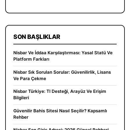
SON BAŞLIKLAR
Nisbar Ve İddaa Karşılaştırması: Yasal Statü Ve
Platform Farkları
Nisbar Sık Sorulan Sorular: Güvenilirlik, Lisans
Ve Para Çekme
Nisbar Türkiye: Tl Desteği, Arayüz Ve Erişim
Bilgileri
Güvenilir Bahis Sitesi Nasıl Seçilir? Kapsamlı
Rehber
Nisbar Son Giriş Adresi: 2026 Güncel Rehberi