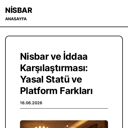
NISBAR
ANASAYFA
Nisbar ve İddaa
Karşılaştırması:
Yasal Statü ve
Platform Farkları
16.06.2026