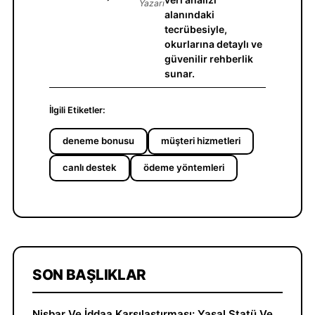
Yazarı
alanındaki
tecrübesiyle,
okurlarına detaylı ve
güvenilir rehberlik
sunar.
İlgili Etiketler:
deneme bonusu
müşteri hizmetleri
canlı destek
ödeme yöntemleri
SON BAŞLIKLAR
Nisbar Ve İddaa Karşılaştırması: Yasal Statü Ve