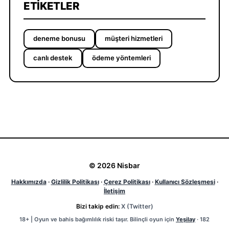
ETIKETLER
deneme bonusu
müşteri hizmetleri
canlı destek
ödeme yöntemleri
© 2026 Nisbar
Hakkımızda
·
Gizlilik Politikası
·
Çerez Politikası
·
Kullanıcı Sözleşmesi
·
İletişim
Bizi takip edin:
X (Twitter)
18+ | Oyun ve bahis bağımlılık riski taşır. Bilinçli oyun için
Yeşilay
· 182